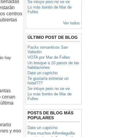
diseñadas
Se intuye pero no se ve
estarán
Lo más bonito de Mar de
Fulles
os centros
ubiertas
Ver todos
ÚLTIMO POST DE BLOG
Packs romanticos San
Valentin
VOTA por Mar de Fulles
No hay
Un bosque a 10 pasos de las
habitaciones
Date un capricho
Te gustaría estrenar un
hotel???
Se intuye pero no se ve
antas
Lo más bonito de Mar de
o cenan
Fulles
 última
POSTS DE BLOG MÁS
POPULARES
rario
Date un capricho
ones y eso
Para muchos Alfondeguilla