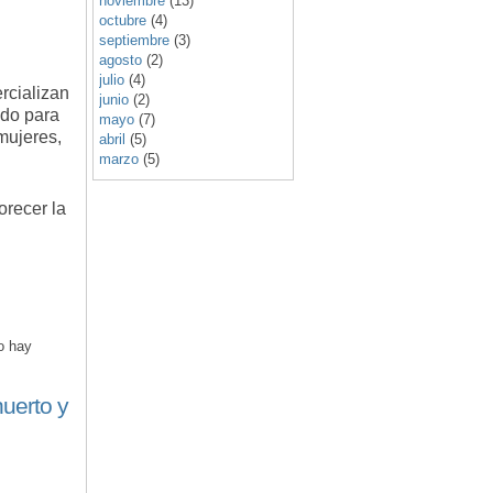
noviembre
(13)
octubre
(4)
septiembre
(3)
agosto
(2)
julio
(4)
rcializan
junio
(2)
ado para
mayo
(7)
mujeres,
abril
(5)
marzo
(5)
orecer la
o hay
huerto y