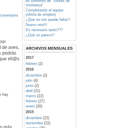
es sinonimo de "curses de
muntanya"
Completando el equipo
(oferta de empleo)
 comentario
¿Qué no nos puede faltar?
Nuevo reto!!!
Es necesario tanto???
¿Qué os parece?
por
d de aves,
ARCHIVOS MENSUALES
s
podrás
2017
 que ell@s
febrero
(2)
2016
diciembre
(2)
julio
(4)
junio
(2)
abril
(21)
o hay
marzo
(22)
febrero
(27)
enero
(20)
2015
diciembre
(22)
noviembre
(22)
ho más