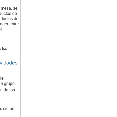
a mesa, se
ductos de
oductos de
oger entre
l
o hay
ividades
de
de grupo.
n de los
s sin un