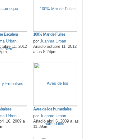
e Escalera
100% Mar de Fulles
ma Urban
por
Juanma Urban
ctubre 11, 2012
Añadió octubre 11, 2012
28pm
a las 8:24pm
mbalses
Aves de los humedales.
ma Urban
por
Juanma Urban
ril 16, 2009 a
Añadió abril 6, 2009 a las
pm
11:39am