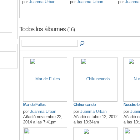
por
Juanma Urban
por
Juanma Urban
por
Juanma
Todos los álbumes
(16)
Mar de Fulles
Chikuneando
Nuestro 
por
Juanma Urban
por
Juanma Urban
por
Juan
Añadió noviembre 22,
Añadió octubre 12, 2012
Añadió o
2014 a las 7:41pm
a las 10:34am
a las 10