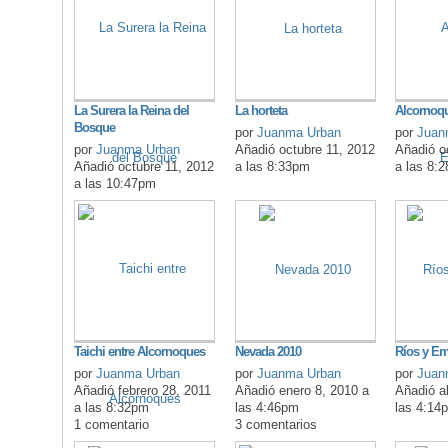
La Surera la Reina del
La horteta
Alcornoqu
Bosque
por
Juanma Urban
por
Juan
por
Juanma Urban
Añadió octubre 11, 2012
Añadió o
Añadió octubre 11, 2012
a las 8:33pm
a las 8:
a las 10:47pm
Taichi entre Alcornoques
Nevada 2010
Ríos y E
por
Juanma Urban
por
Juanma Urban
por
Juan
Añadió febrero 28, 2011
Añadió enero 8, 2010 a
Añadió ab
a las 8:32pm
las 4:46pm
las 4:14
1 comentario
3 comentarios