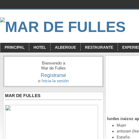
PRINCIPAL
HOTEL
ALBERGUE
RESTAURANTE
EXPERIE
Bienvenido a
Mar de Fulles
Registrarse
o
Inicia la sesión
MAR DE FULLES
lurdes iraizoz a
Mujer
antsoain (Na
España