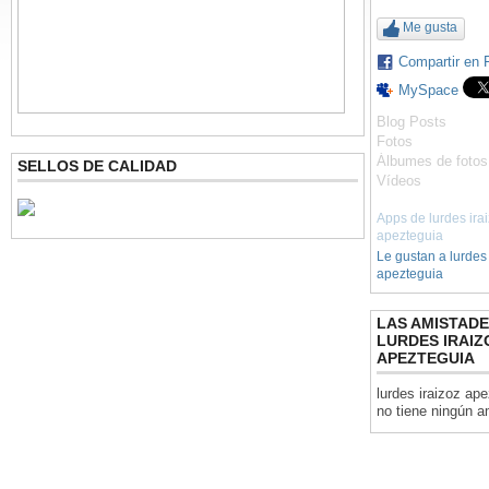
Me gusta
Compartir en
MySpace
Blog Posts
Fotos
Álbumes de fotos
SELLOS DE CALIDAD
Vídeos
Apps de lurdes ira
apezteguia
Le gustan a lurdes 
apezteguia
LAS AMISTADE
LURDES IRAIZ
APEZTEGUIA
lurdes iraizoz ap
no tiene ningún a