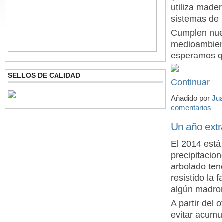
utiliza mader
sistemas de
Cumplen nue
medioambient
esperamos q
SELLOS DE CALIDAD
Continuar
Añadido por
Ju
comentarios
Un año extr
El 2014 está
precipitacio
arbolado te
resistido la 
algún madroñ
A partir del
evitar acumul