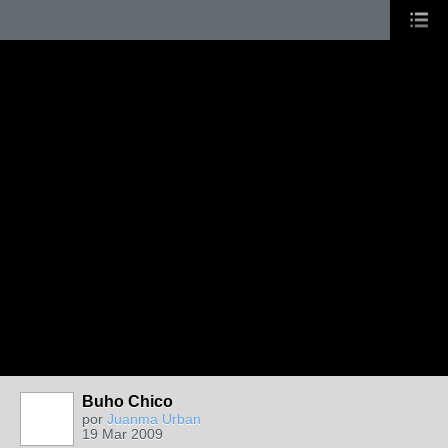
Buho Chico
por
Juanma Urban
19 Mar 2009