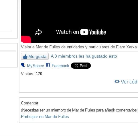
Visita a Mar de Fulles de entidades y particulares de Fiare Xarxa
A 3 miembros les ha gustado esto
Me gusta
MySpace
Facebook
Visitas:
170
Ver cód
Comentar
¡Necesitas ser un miembro de Mar de Fulles para añadir comentarios!
Participar en Mar de Fulles