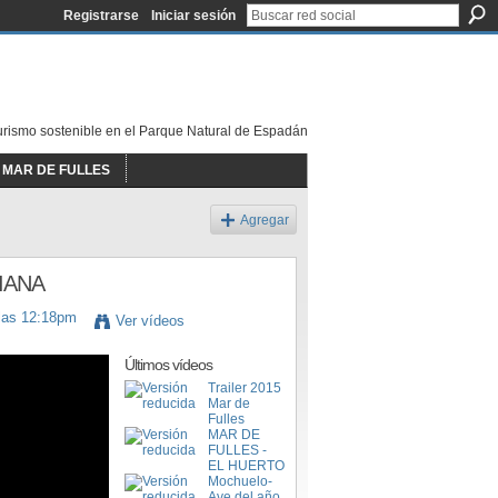
Registrarse
Iniciar sesión
urismo sostenible en el Parque Natural de Espadán
MAR DE FULLES
Agregar
IANA
 las 12:18pm
Ver vídeos
Últimos vídeos
Trailer 2015
Mar de
Fulles
MAR DE
FULLES -
EL HUERTO
Mochuelo-
Ave del año