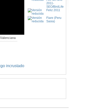
2011-
SEO/BirdLife
Feliz 2011
Fiare (Peru
Sasia)
 Valenciana
igo incrustado