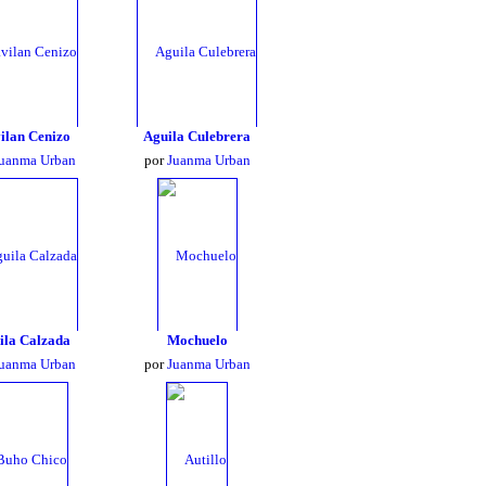
ilan Cenizo
Aguila Culebrera
uanma Urban
por
Juanma Urban
ila Calzada
Mochuelo
uanma Urban
por
Juanma Urban