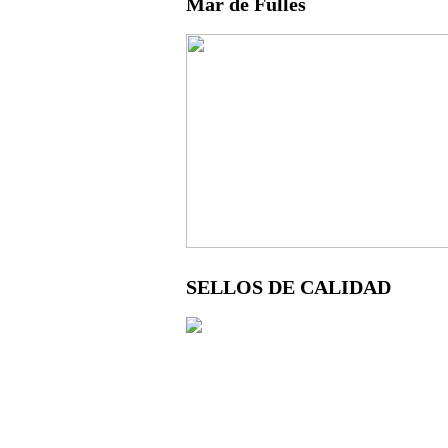
Mar de Fulles
SELLOS DE CALIDAD