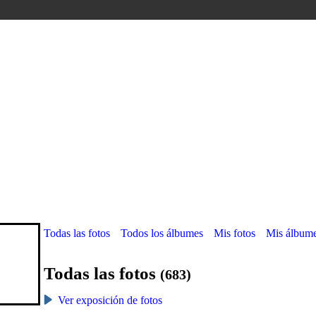
Todas las fotos
Todos los álbumes
Mis fotos
Mis álbum
Todas las fotos
(683)
Ver exposición de fotos