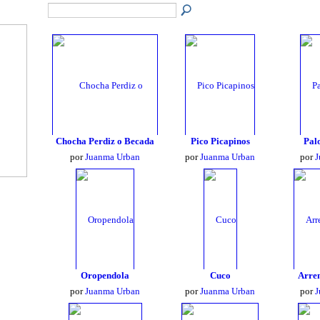
Chocha Perdiz o Becada
Pico Picapinos
Pal
por
Juanma Urban
por
Juanma Urban
por
J
Oropendola
Cuco
Arre
por
Juanma Urban
por
Juanma Urban
por
J