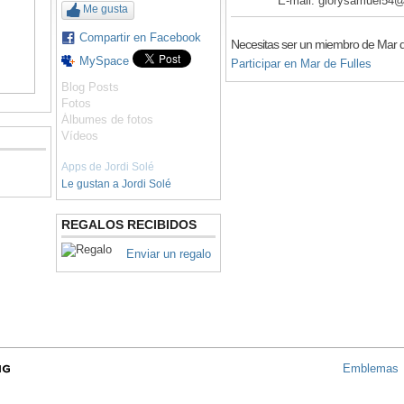
E-mail: glorysamuel54
Me gusta
Compartir en Facebook
Necesitas ser un miembro de Mar d
MySpace
Participar en Mar de Fulles
Blog Posts
Fotos
Álbumes de fotos
Vídeos
Apps de Jordi Solé
Le gustan a Jordi Solé
REGALOS RECIBIDOS
Enviar un regalo
Emblemas