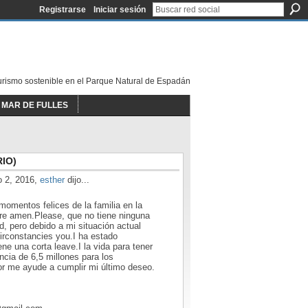
Registrarse
Iniciar sesión
urismo sostenible en el Parque Natural de Espadán
MAR DE FULLES
IO)
o 2, 2016,
esther
dijo...
omentos felices de la familia en la
re amen.Please, que no tiene ninguna
d, pero debido a mi situación actual
irconstancies you.I ha estado
ene una corta leave.I la vida para tener
ncia de 6,5 millones para los
or me ayude a cumplir mi último deseo.