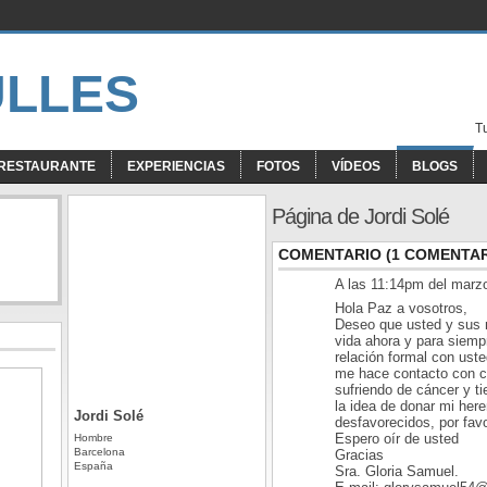
T
RESTAURANTE
EXPERIENCIAS
FOTOS
VÍDEOS
BLOGS
Página de Jordi Solé
COMENTARIO (1 COMENTAR
A las 11:14pm del marz
Hola Paz a vosotros,
Deseo que usted y sus m
vida ahora y para siemp
relación formal con uste
me hace contacto con c
sufriendo de cáncer y ti
la idea de donar mi here
Jordi Solé
desfavorecidos, por fav
Espero oír de usted
Hombre
Barcelona
Gracias
España
Sra. Gloria Samuel.